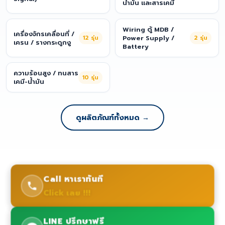
น้ำมัน และสารเคมี
Wiring ตู้ MDB /
เครื่องจักรเคลื่อนที่ /
12
รุ่น
Power Supply /
2
รุ่น
เครน / รางกระดูกงู
Battery
ความร้อนสูง / ทนสาร
10
รุ่น
เคมี-น้ำมัน
ดูผลิตภัณฑ์ทั้งหมด →
Call หาเราทันที
Click เลย !!!
LINE ปรึกษาฟรี