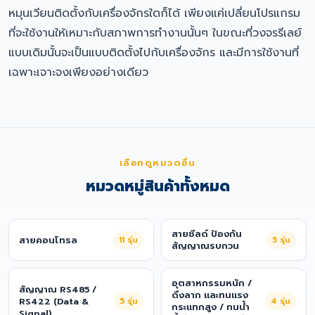
หมุนเวียนติดตั้งกับเครื่องจักรใดก็ได้ เพียงแค่เปลี่ยนโปรแกรม
ที่จะใช้งานให้เหมาะกับสภาพการทำงานนั้นๆ ในขณะที่วงจรรีเลย์
แบบเดิมนั้นจะเป็นแบบติดตั้งไปกับเครื่องจักร และมีการใช้งานที่
เฉพาะเจาะจงเพียงอย่างเดียว
เลือกดูหมวดอื่น
หมวดหมู่สินค้าทั้งหมด
สายชีลด์ ป้องกัน
สายคอนโทรล
11
รุ่น
5
รุ่น
สัญญาณรบกวน
อุตสาหกรรมหนัก /
สัญญาณ RS485 /
ดึงลาก และทนแรง
RS422 (Data &
5
รุ่น
4
รุ่น
กระแทกสูง / ทนน้ำ
Signal)