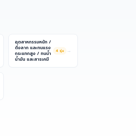
อุตสาหกรรมหนัก /
ดึงลาก และทนแรง
→
4
รุ่น
กระแทกสูง / ทนน้ำ
น้ำมัน และสารเคมี