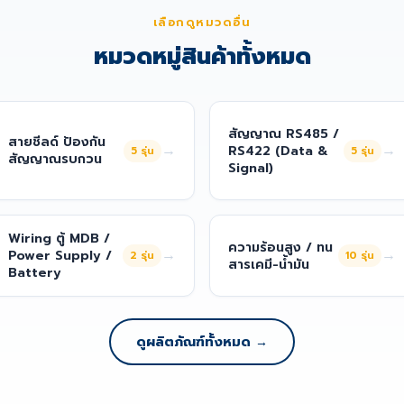
เลือกดูหมวดอื่น
หมวดหมู่สินค้าทั้งหมด
สัญญาณ RS485 /
สายชีลด์ ป้องกัน
→
→
RS422 (Data &
5
รุ่น
5
รุ่น
สัญญาณรบกวน
Signal)
Wiring ตู้ MDB /
ความร้อนสูง / ทน
→
→
Power Supply /
2
รุ่น
10
รุ่น
สารเคมี-น้ำมัน
Battery
ดูผลิตภัณฑ์ทั้งหมด →