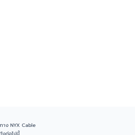
งทาง NYX Cable
ังต่อไปนี้