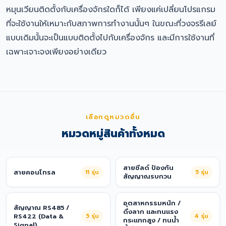
หมุนเวียนติดตั้งกับเครื่องจักรใดก็ได้ เพียงแค่เปลี่ยนโปรแกรม
ที่จะใช้งานให้เหมาะกับสภาพการทำงานนั้นๆ ในขณะที่วงจรรีเลย์
แบบเดิมนั้นจะเป็นแบบติดตั้งไปกับเครื่องจักร และมีการใช้งานที่
เฉพาะเจาะจงเพียงอย่างเดียว
เลือกดูหมวดอื่น
หมวดหมู่สินค้าทั้งหมด
สายชีลด์ ป้องกัน
สายคอนโทรล
11
รุ่น
5
รุ่น
สัญญาณรบกวน
อุตสาหกรรมหนัก /
สัญญาณ RS485 /
ดึงลาก และทนแรง
RS422 (Data &
5
รุ่น
4
รุ่น
กระแทกสูง / ทนน้ำ
Signal)