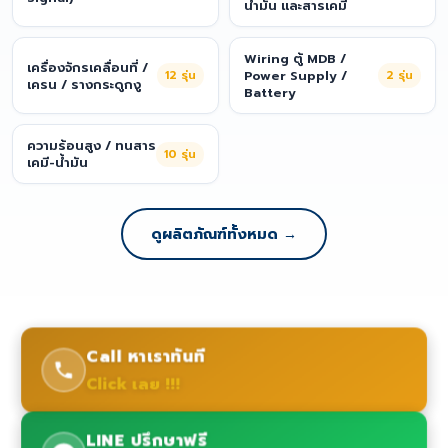
น้ำมัน และสารเคมี
Wiring ตู้ MDB /
เครื่องจักรเคลื่อนที่ /
12
รุ่น
Power Supply /
2
รุ่น
เครน / รางกระดูกงู
Battery
ความร้อนสูง / ทนสาร
10
รุ่น
เคมี-น้ำมัน
ดูผลิตภัณฑ์ทั้งหมด →
Call หาเราทันที
Click เลย !!!
LINE ปรึกษาฟรี