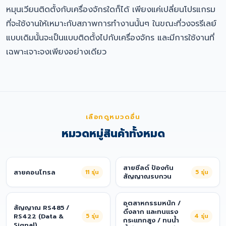
หมุนเวียนติดตั้งกับเครื่องจักรใดก็ได้ เพียงแค่เปลี่ยนโปรแกรม
ที่จะใช้งานให้เหมาะกับสภาพการทำงานนั้นๆ ในขณะที่วงจรรีเลย์
แบบเดิมนั้นจะเป็นแบบติดตั้งไปกับเครื่องจักร และมีการใช้งานที่
เฉพาะเจาะจงเพียงอย่างเดียว
เลือกดูหมวดอื่น
หมวดหมู่สินค้าทั้งหมด
สายชีลด์ ป้องกัน
สายคอนโทรล
11
รุ่น
5
รุ่น
สัญญาณรบกวน
อุตสาหกรรมหนัก /
สัญญาณ RS485 /
ดึงลาก และทนแรง
RS422 (Data &
5
รุ่น
4
รุ่น
กระแทกสูง / ทนน้ำ
Signal)