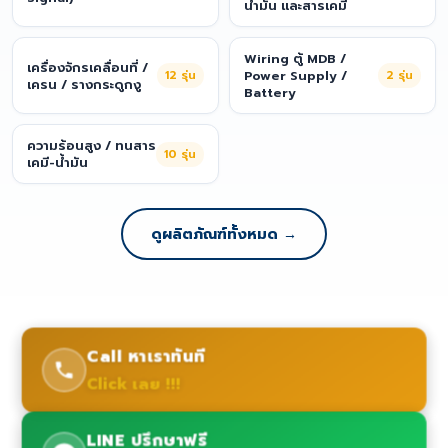
น้ำมัน และสารเคมี
Wiring ตู้ MDB /
เครื่องจักรเคลื่อนที่ /
12
รุ่น
Power Supply /
2
รุ่น
เครน / รางกระดูกงู
Battery
ความร้อนสูง / ทนสาร
10
รุ่น
เคมี-น้ำมัน
ดูผลิตภัณฑ์ทั้งหมด →
Call หาเราทันที
Click เลย !!!
LINE ปรึกษาฟรี