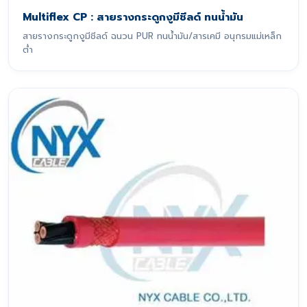
Multiflex CP : สายรางกระดูกงูมีชีลด์ ทนน้ำมัน
สายรางกระดูกงูมีชีลด์ ฉนวน PUR ทนน้ำมัน/สารเคมี อนุกรมแม่เหล็ก
ต่ำ