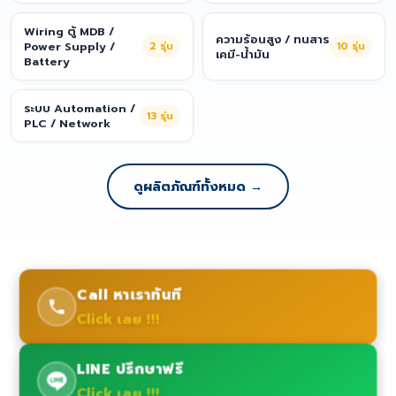
Wiring ตู้ MDB /
ความร้อนสูง / ทนสาร
Power Supply /
2
รุ่น
10
รุ่น
เคมี-น้ำมัน
Battery
ระบบ Automation /
13
รุ่น
PLC / Network
ดูผลิตภัณฑ์ทั้งหมด →
Call หาเราทันที
Click เลย !!!
LINE ปรึกษาฟรี
Click เลย !!!