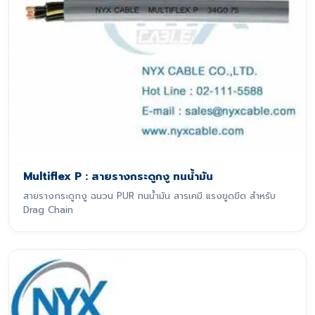
Multiflex P : สายรางกระดูกงู ทนน้ำมัน
สายรางกระดูกงู ฉนวน PUR ทนน้ำมัน สารเคมี แรงขูดขีด สำหรับ
Drag Chain