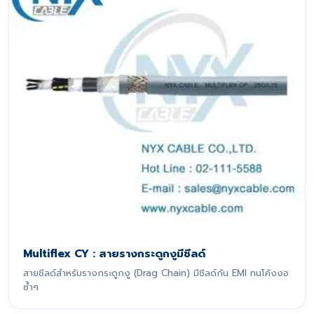
Multiflex CY : สายรางกระดูกงูมีชีลด์
สายชีลด์สำหรับรางกระดูกงู (Drag Chain) มีชีลด์กัน EMI ทนโค้งงอ
ซ้ำๆ