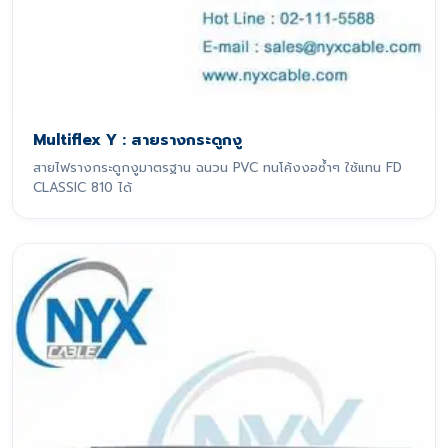
Multiflex Y : สายรางกระดูกงู
สายไฟรางกระดูกงูมาตรฐาน ฉนวน PVC ทนโค้งงอซ้ำๆ ใช้แทน FD
CLASSIC 810 ได้