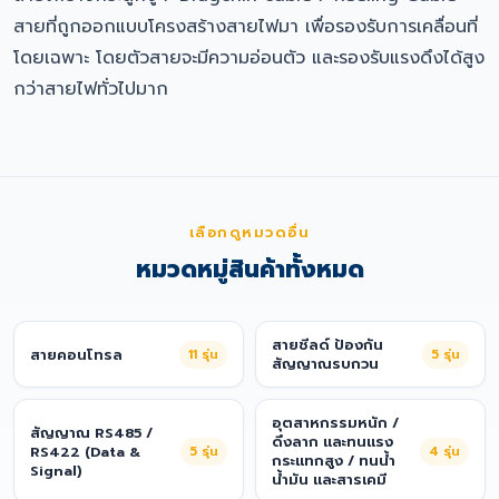
สายที่ถูกออกแบบโครงสร้างสายไฟมา เพื่อรองรับการเคลื่อนที่
โดยเฉพาะ โดยตัวสายจะมีความอ่อนตัว และรองรับแรงดึงได้สูง
กว่าสายไฟทั่วไปมาก
เลือกดูหมวดอื่น
หมวดหมู่สินค้าทั้งหมด
สายชีลด์ ป้องกัน
สายคอนโทรล
11
รุ่น
5
รุ่น
สัญญาณรบกวน
อุตสาหกรรมหนัก /
สัญญาณ RS485 /
ดึงลาก และทนแรง
RS422 (Data &
5
รุ่น
4
รุ่น
กระแทกสูง / ทนน้ำ
Signal)
น้ำมัน และสารเคมี