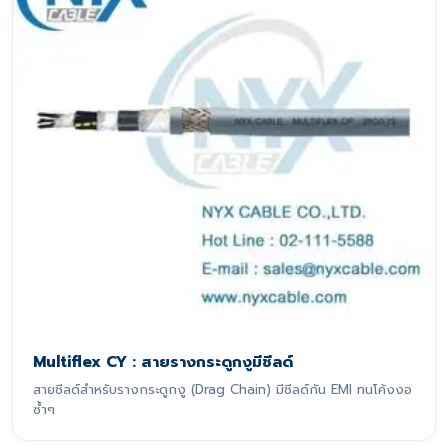
Multiflex CY : สายรางกระดูกงูมีชีลด์
สายชีลด์สำหรับรางกระดูกงู (Drag Chain) มีชีลด์กัน EMI ทนโค้งงอ
ซ้ำๆ