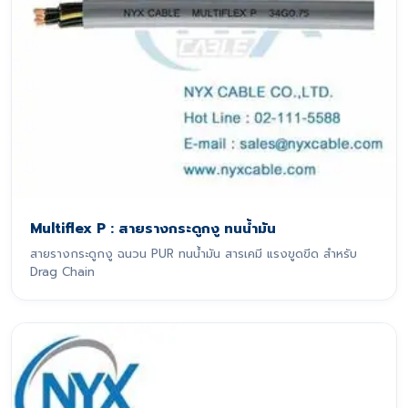
Multiflex P : สายรางกระดูกงู ทนน้ำมัน
สายรางกระดูกงู ฉนวน PUR ทนน้ำมัน สารเคมี แรงขูดขีด สำหรับ
Drag Chain