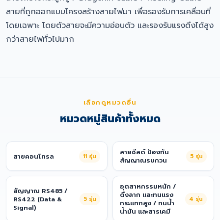
สายที่ถูกออกแบบโครงสร้างสายไฟมา เพื่อรองรับการเคลื่อนที่
โดยเฉพาะ โดยตัวสายจะมีความอ่อนตัว และรองรับแรงดึงได้สูง
กว่าสายไฟทั่วไปมาก
เลือกดูหมวดอื่น
หมวดหมู่สินค้าทั้งหมด
สายชีลด์ ป้องกัน
สายคอนโทรล
11
รุ่น
5
รุ่น
สัญญาณรบกวน
อุตสาหกรรมหนัก /
สัญญาณ RS485 /
ดึงลาก และทนแรง
RS422 (Data &
5
รุ่น
4
รุ่น
กระแทกสูง / ทนน้ำ
Signal)
น้ำมัน และสารเคมี