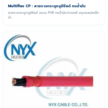
Multiflex CP : สายรางกระดูกงูมีชีลด์ ทนน้ำมัน
สายรางกระดูกงูมีชีลด์ ฉนวน PUR ทนน้ำมัน/สารเคมี อนุกรมแม่เหล็ก
ต่ำ