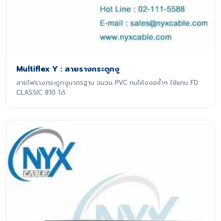
Multiflex Y : สายรางกระดูกงู
สายไฟรางกระดูกงูมาตรฐาน ฉนวน PVC ทนโค้งงอซ้ำๆ ใช้แทน FD
CLASSIC 810 ได้