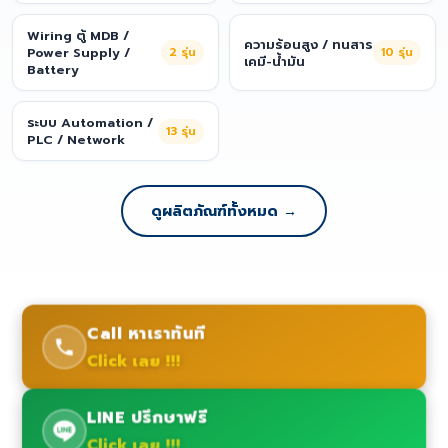
Wiring ตู้ MDB /
ความร้อนสูง / ทนสาร
Power Supply /
2
รุ่น
10
รุ่น
เคมี-น้ำมัน
Battery
ระบบ Automation /
13
รุ่น
PLC / Network
ดูผลิตภัณฑ์ทั้งหมด →
Call หาเราทันที
Click เลย !!!
LINE ปรึกษาฟรี
Click เลย !!!