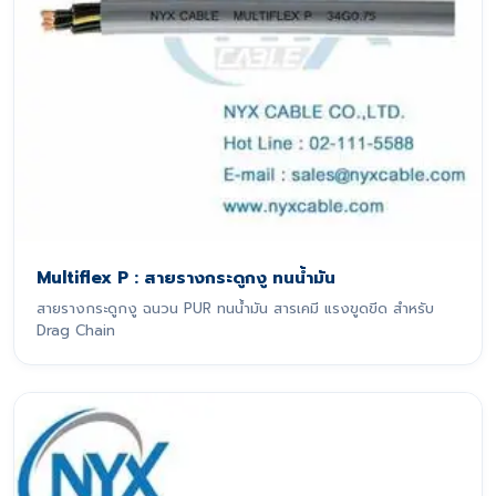
Multiflex P : สายรางกระดูกงู ทนน้ำมัน
สายรางกระดูกงู ฉนวน PUR ทนน้ำมัน สารเคมี แรงขูดขีด สำหรับ
Drag Chain