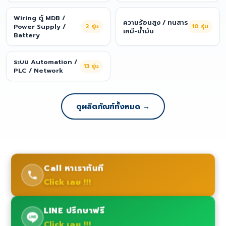
Wiring ตู้ MDB /
ความร้อนสูง / ทนสาร
Power Supply /
2
รุ่น
10
รุ่น
เคมี-น้ำมัน
Battery
ระบบ Automation /
13
รุ่น
PLC / Network
ดูผลิตภัณฑ์ทั้งหมด →
Call หาเราทันที
Click เลย !!!
LINE ปรึกษาฟรี
Click เลย !!!