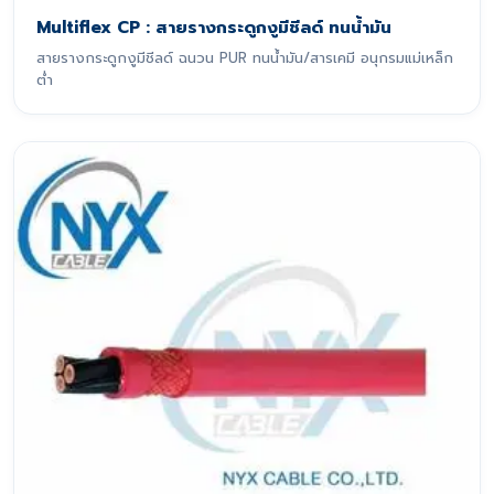
Multiflex CP : สายรางกระดูกงูมีชีลด์ ทนน้ำมัน
สายรางกระดูกงูมีชีลด์ ฉนวน PUR ทนน้ำมัน/สารเคมี อนุกรมแม่เหล็ก
ต่ำ