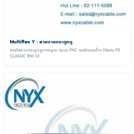
Multiflex Y : สายรางกระดูกงู
สายไฟรางกระดูกงูมาตรฐาน ฉนวน PVC ทนโค้งงอซ้ำๆ ใช้แทน FD
CLASSIC 810 ได้