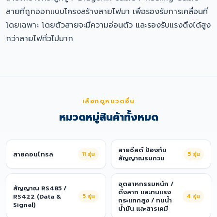
สายที่ถูกออกแบบโครงสร้างสายไฟมา เพื่อรองรับการเคลื่อนที่
โดยเฉพาะ โดยตัวสายจะมีความอ่อนตัว และรองรับแรงดึงได้สูง
กว่าสายไฟทั่วไปมาก
เลือกดูหมวดอื่น
หมวดหมู่สินค้าทั้งหมด
สายชีลด์ ป้องกัน
สายคอนโทรล
11
รุ่น
5
รุ่น
สัญญาณรบกวน
อุตสาหกรรมหนัก /
สัญญาณ RS485 /
ดึงลาก และทนแรง
RS422 (Data &
5
รุ่น
4
รุ่น
กระแทกสูง / ทนน้ำ
Signal)
น้ำมัน และสารเคมี