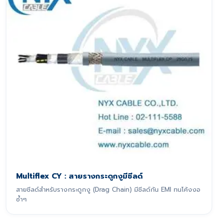
Multiflex CY : สายรางกระดูกงูมีชีลด์
สายชีลด์สำหรับรางกระดูกงู (Drag Chain) มีชีลด์กัน EMI ทนโค้งงอ
ซ้ำๆ