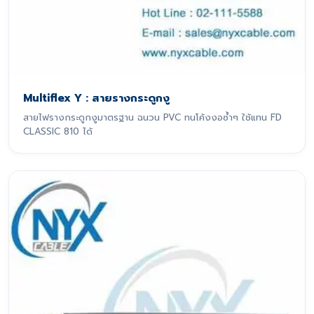
Multiflex Y : สายรางกระดูกงู
สายไฟรางกระดูกงูมาตรฐาน ฉนวน PVC ทนโค้งงอซ้ำๆ ใช้แทน FD
CLASSIC 810 ได้