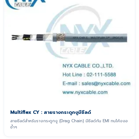
Multiflex CY : สายรางกระดูกงูมีชีลด์
สายชีลด์สำหรับรางกระดูกงู (Drag Chain) มีชีลด์กัน EMI ทนโค้งงอ
ซ้ำๆ