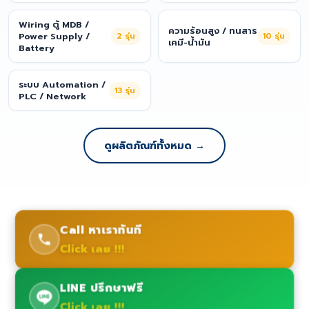
Wiring ตู้ MDB /
ความร้อนสูง / ทนสาร
Power Supply /
2
รุ่น
10
รุ่น
เคมี-น้ำมัน
Battery
ระบบ Automation /
13
รุ่น
PLC / Network
ดูผลิตภัณฑ์ทั้งหมด →
Call หาเราทันที
Click เลย !!!
LINE ปรึกษาฟรี
Click เลย !!!