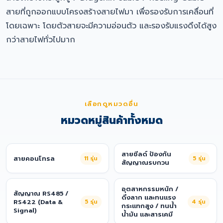
สายที่ถูกออกแบบโครงสร้างสายไฟมา เพื่อรองรับการเคลื่อนที่
โดยเฉพาะ โดยตัวสายจะมีความอ่อนตัว และรองรับแรงดึงได้สูง
กว่าสายไฟทั่วไปมาก
เลือกดูหมวดอื่น
หมวดหมู่สินค้าทั้งหมด
สายชีลด์ ป้องกัน
สายคอนโทรล
11
รุ่น
5
รุ่น
สัญญาณรบกวน
อุตสาหกรรมหนัก /
สัญญาณ RS485 /
ดึงลาก และทนแรง
RS422 (Data &
5
รุ่น
4
รุ่น
กระแทกสูง / ทนน้ำ
Signal)
น้ำมัน และสารเคมี