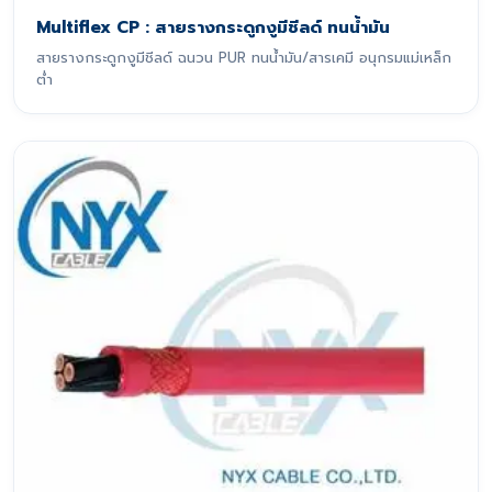
Multiflex CP : สายรางกระดูกงูมีชีลด์ ทนน้ำมัน
สายรางกระดูกงูมีชีลด์ ฉนวน PUR ทนน้ำมัน/สารเคมี อนุกรมแม่เหล็ก
ต่ำ