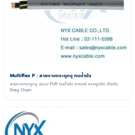
Multiflex P : สายรางกระดูกงู ทนน้ำมัน
สายรางกระดูกงู ฉนวน PUR ทนน้ำมัน สารเคมี แรงขูดขีด สำหรับ
Drag Chain