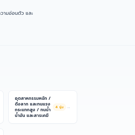
ความอ่อนตัว และ
อุตสาหกรรมหนัก /
ดึงลาก และทนแรง
→
4
รุ่น
กระแทกสูง / ทนน้ำ
น้ำมัน และสารเคมี