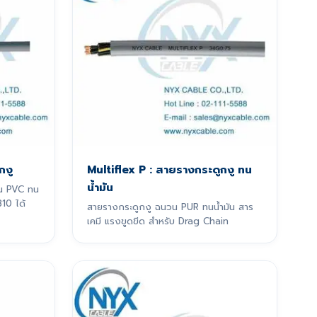
กงู
Multiflex P : สายรางกระดูกงู ทน
น้ำมัน
น PVC ทน
10 ได้
สายรางกระดูกงู ฉนวน PUR ทนน้ำมัน สาร
เคมี แรงขูดขีด สำหรับ Drag Chain