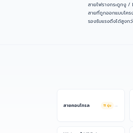
สายไฟรางกระดูกงู /
สายที่ถูกออกแบบโครง
รองรับแรงดึงได้สูงกว
→
สายคอนโทรล
11
รุ่น