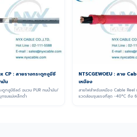
ex CP : สายรางกระดูกงูมีชี
NTSCGEWOEU : สาย Cabl
ำมัน
เหมือง
ดูกงูมีชีลด์ ฉนวน PUR ทนน้ำมัน/
สายไฟสำหรับเหมือง Cable Reel
นุกรมแม่เหล็กต่ำ
แวดล้อมรุนแรงที่สุด -40°C ถึง 