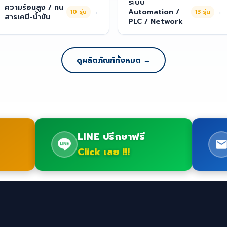
ระบบ
ความร้อนสูง / ทน
→
→
Automation /
10
รุ่น
13
รุ่น
สารเคมี-น้ำมัน
PLC / Network
ดูผลิตภัณฑ์ทั้งหมด →
LINE ปรึกษาฟรี
Click เลย !!!