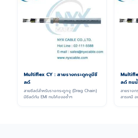
Multiflex CY : สายรางกระดูกงูมีชี
Multifl
ลด์
ลด์ ทนน้
สายชีลด์สำหรับรางกระดูกงู (Drag Chain)
สายรางกระ
มีชีลด์กัน EMI ทนโค้งงอซ้ำๆ
สารเคมี อ