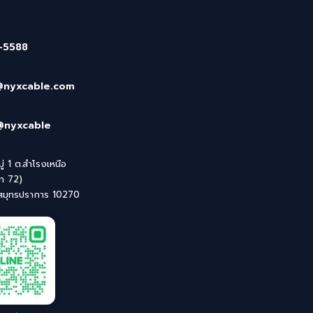
-5588
@nyxcable.com
@nyxcable
่ 1 ต.สำโรงเหนือ
ิท 72)
 สมุทรปราการ 10270