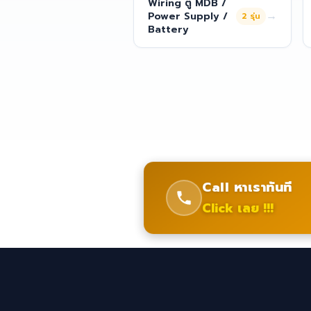
Wiring ตู้ MDB /
→
Power Supply /
2
รุ่น
Battery
Call หาเราทันที
Click เลย !!!