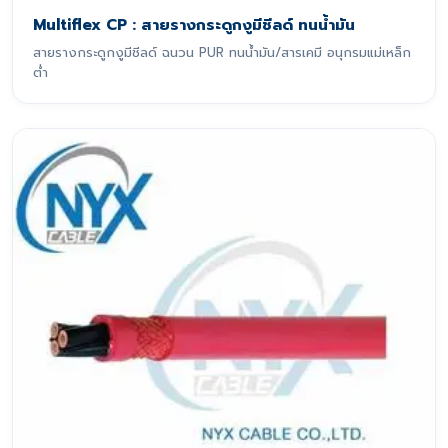
Multiflex CP : สายรางกระดูกงูมีชีลด์ ทนน้ำมัน
สายรางกระดูกงูมีชีลด์ ฉนวน PUR ทนน้ำมัน/สารเคมี อนุกรมแม่เหล็ก
ต่ำ