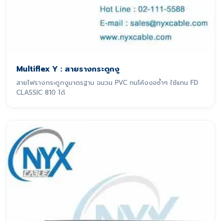
Multiflex Y : สายรางกระดูกงู
สายไฟรางกระดูกงูมาตรฐาน ฉนวน PVC ทนโค้งงอซ้ำๆ ใช้แทน FD
CLASSIC 810 ได้