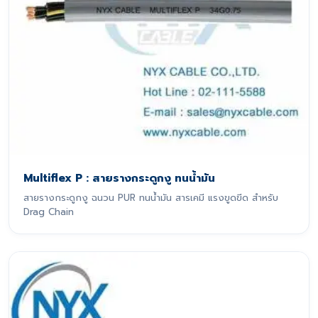
Multiflex P : สายรางกระดูกงู ทนน้ำมัน
สายรางกระดูกงู ฉนวน PUR ทนน้ำมัน สารเคมี แรงขูดขีด สำหรับ
Drag Chain