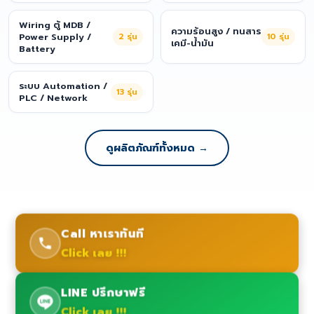
Wiring ตู้ MDB /
ความร้อนสูง / ทนสาร
Power Supply /
2
รุ่น
10
รุ่น
เคมี-น้ำมัน
Battery
ระบบ Automation /
13
รุ่น
PLC / Network
ดูผลิตภัณฑ์ทั้งหมด →
Call หาเราทันที
Click เลย !!!
LINE ปรึกษาฟรี
Click เลย !!!