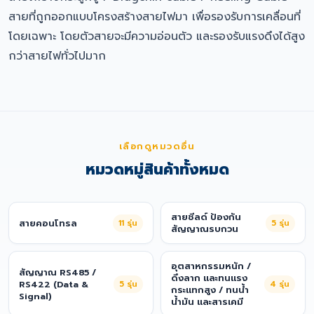
สายที่ถูกออกแบบโครงสร้างสายไฟมา เพื่อรองรับการเคลื่อนที่
โดยเฉพาะ โดยตัวสายจะมีความอ่อนตัว และรองรับแรงดึงได้สูง
กว่าสายไฟทั่วไปมาก
เลือกดูหมวดอื่น
หมวดหมู่สินค้าทั้งหมด
สายชีลด์ ป้องกัน
สายคอนโทรล
11
รุ่น
5
รุ่น
สัญญาณรบกวน
อุตสาหกรรมหนัก /
สัญญาณ RS485 /
ดึงลาก และทนแรง
RS422 (Data &
5
รุ่น
4
รุ่น
กระแทกสูง / ทนน้ำ
Signal)
น้ำมัน และสารเคมี