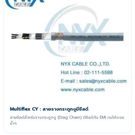
Multiflex CY : สายรางกระดูกงูมีชีลด์
สายชีลด์สำหรับรางกระดูกงู (Drag Chain) มีชีลด์กัน EMI ทนโค้งงอ
ซ้ำๆ