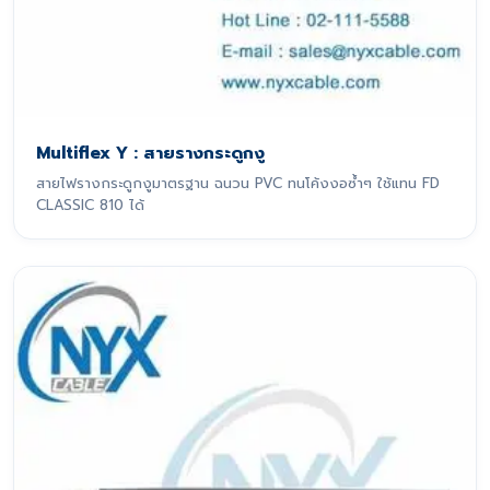
Multiflex Y : สายรางกระดูกงู
สายไฟรางกระดูกงูมาตรฐาน ฉนวน PVC ทนโค้งงอซ้ำๆ ใช้แทน FD
CLASSIC 810 ได้