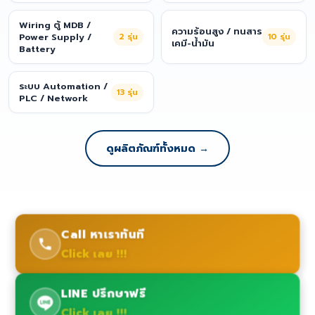
Wiring ตู้ MDB /
ความร้อนสูง / ทนสาร
Power Supply /
2
รุ่น
10
รุ่น
เคมี-น้ำมัน
Battery
ระบบ Automation /
13
รุ่น
PLC / Network
ดูผลิตภัณฑ์ทั้งหมด →
Call หาเราทันที
Click เลย !!!
LINE ปรึกษาฟรี
Click เลย !!!