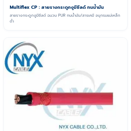
Multiflex CP : สายรางกระดูกงูมีชีลด์ ทนน้ำมัน
สายรางกระดูกงูมีชีลด์ ฉนวน PUR ทนน้ำมัน/สารเคมี อนุกรมแม่เหล็ก
ต่ำ