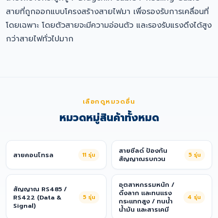
สายที่ถูกออกแบบโครงสร้างสายไฟมา เพื่อรองรับการเคลื่อนที่
โดยเฉพาะ โดยตัวสายจะมีความอ่อนตัว และรองรับแรงดึงได้สูง
กว่าสายไฟทั่วไปมาก
เลือกดูหมวดอื่น
หมวดหมู่สินค้าทั้งหมด
สายชีลด์ ป้องกัน
สายคอนโทรล
11
รุ่น
5
รุ่น
สัญญาณรบกวน
อุตสาหกรรมหนัก /
สัญญาณ RS485 /
ดึงลาก และทนแรง
RS422 (Data &
5
รุ่น
4
รุ่น
กระแทกสูง / ทนน้ำ
Signal)
น้ำมัน และสารเคมี