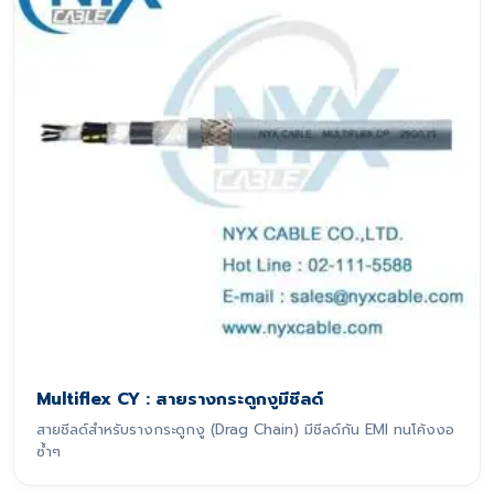
Multiflex CY : สายรางกระดูกงูมีชีลด์
สายชีลด์สำหรับรางกระดูกงู (Drag Chain) มีชีลด์กัน EMI ทนโค้งงอ
ซ้ำๆ