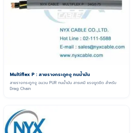
Multiflex P : สายรางกระดูกงู ทนน้ำมัน
สายรางกระดูกงู ฉนวน PUR ทนน้ำมัน สารเคมี แรงขูดขีด สำหรับ
Drag Chain