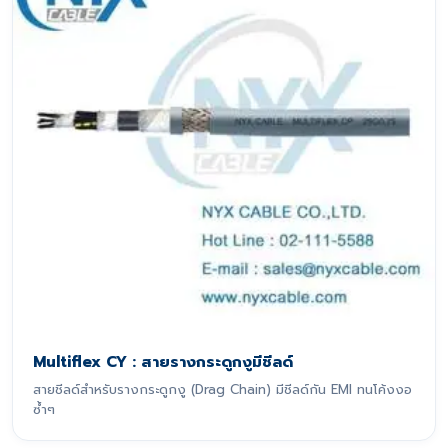
Multiflex CY : สายรางกระดูกงูมีชีลด์
สายชีลด์สำหรับรางกระดูกงู (Drag Chain) มีชีลด์กัน EMI ทนโค้งงอ
ซ้ำๆ