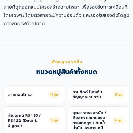
สายที่ถูกออกแบบโครงสร้างสายไฟมา เพื่อรองรับการเคลื่อนที่
โดยเฉพาะ โดยตัวสายจะมีความอ่อนตัว และรองรับแรงดึงได้สูง
กว่าสายไฟทั่วไปมาก
เลือกดูหมวดอื่น
หมวดหมู่สินค้าทั้งหมด
สายชีลด์ ป้องกัน
สายคอนโทรล
11
รุ่น
5
รุ่น
สัญญาณรบกวน
อุตสาหกรรมหนัก /
สัญญาณ RS485 /
ดึงลาก และทนแรง
RS422 (Data &
5
รุ่น
4
รุ่น
กระแทกสูง / ทนน้ำ
Signal)
น้ำมัน และสารเคมี