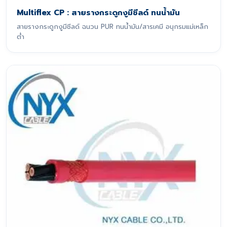
Multiflex CP : สายรางกระดูกงูมีชีลด์ ทนน้ำมัน
สายรางกระดูกงูมีชีลด์ ฉนวน PUR ทนน้ำมัน/สารเคมี อนุกรมแม่เหล็ก
ต่ำ