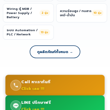
Wiring ตู้ MDB /
ความร้อนสูง / ทนสาร
Power Supply /
2
รุ่น
10
รุ่น
เคมี-น้ำมัน
Battery
ระบบ Automation /
13
รุ่น
PLC / Network
ดูผลิตภัณฑ์ทั้งหมด →
Call หาเราทันที
Click เลย !!!
LINE ปรึกษาฟรี
Click เลย !!!