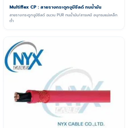
Multiflex CP : สายรางกระดูกงูมีชีลด์ ทนน้ำมัน
สายรางกระดูกงูมีชีลด์ ฉนวน PUR ทนน้ำมัน/สารเคมี อนุกรมแม่เหล็ก
ต่ำ