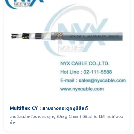
Multiflex CY : สายรางกระดูกงูมีชีลด์
สายชีลด์สำหรับรางกระดูกงู (Drag Chain) มีชีลด์กัน EMI ทนโค้งงอ
ซ้ำๆ