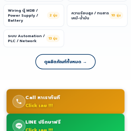
Wiring ตู้ MDB /
ความร้อนสูง / ทนสาร
Power Supply /
2
รุ่น
10
รุ่น
เคมี-น้ำมัน
Battery
ระบบ Automation /
13
รุ่น
PLC / Network
ดูผลิตภัณฑ์ทั้งหมด →
Call หาเราทันที
Click เลย !!!
LINE ปรึกษาฟรี
Click เลย !!!