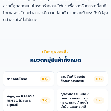
สายที่ถูกออกแบบโครงสร้างสายไฟมา เพื่อรองรับการเคลื่อนที่
โดยเฉพาะ โดยตัวสายจะมีความอ่อนตัว และรองรับแรงดึงได้สูง
กว่าสายไฟทั่วไปมาก
เลือกดูหมวดอื่น
หมวดหมู่สินค้าทั้งหมด
สายชีลด์ ป้องกัน
สายคอนโทรล
11
รุ่น
5
รุ่น
สัญญาณรบกวน
อุตสาหกรรมหนัก /
สัญญาณ RS485 /
ดึงลาก และทนแรง
RS422 (Data &
5
รุ่น
4
รุ่น
กระแทกสูง / ทนน้ำ
Signal)
น้ำมัน และสารเคมี