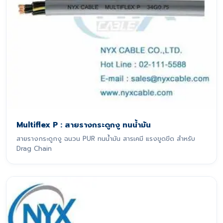
Multiflex P : สายรางกระดูกงู ทนน้ำมัน
สายรางกระดูกงู ฉนวน PUR ทนน้ำมัน สารเคมี แรงขูดขีด สำหรับ
Drag Chain