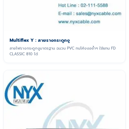
Multiflex Y : สายรางกระดูกงู
สายไฟรางกระดูกงูมาตรฐาน ฉนวน PVC ทนโค้งงอซ้ำๆ ใช้แทน FD
CLASSIC 810 ได้