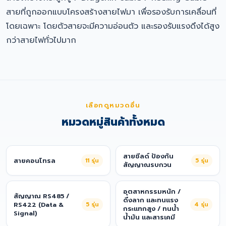
สายที่ถูกออกแบบโครงสร้างสายไฟมา เพื่อรองรับการเคลื่อนที่
โดยเฉพาะ โดยตัวสายจะมีความอ่อนตัว และรองรับแรงดึงได้สูง
กว่าสายไฟทั่วไปมาก
เลือกดูหมวดอื่น
หมวดหมู่สินค้าทั้งหมด
สายชีลด์ ป้องกัน
สายคอนโทรล
11
รุ่น
5
รุ่น
สัญญาณรบกวน
อุตสาหกรรมหนัก /
สัญญาณ RS485 /
ดึงลาก และทนแรง
RS422 (Data &
5
รุ่น
4
รุ่น
กระแทกสูง / ทนน้ำ
Signal)
น้ำมัน และสารเคมี