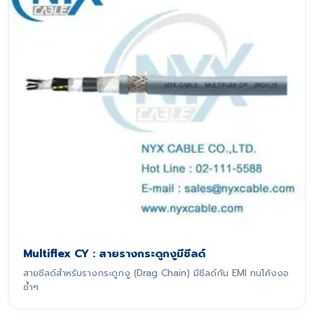
Multiflex CY : สายรางกระดูกงูมีชีลด์
สายชีลด์สำหรับรางกระดูกงู (Drag Chain) มีชีลด์กัน EMI ทนโค้งงอ
ซ้ำๆ