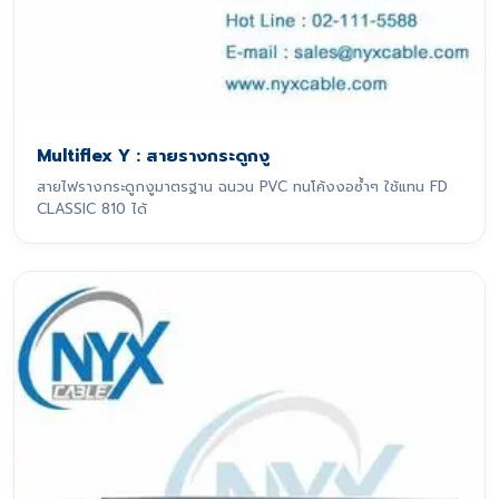
Multiflex Y : สายรางกระดูกงู
สายไฟรางกระดูกงูมาตรฐาน ฉนวน PVC ทนโค้งงอซ้ำๆ ใช้แทน FD
CLASSIC 810 ได้