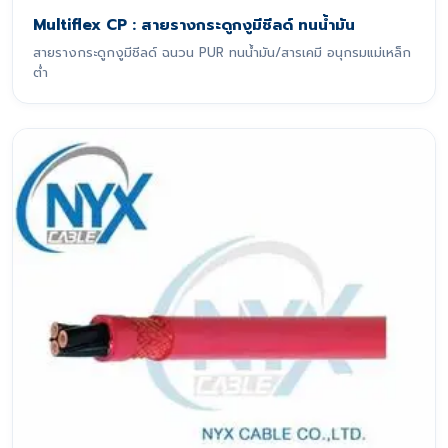
Multiflex CP : สายรางกระดูกงูมีชีลด์ ทนน้ำมัน
สายรางกระดูกงูมีชีลด์ ฉนวน PUR ทนน้ำมัน/สารเคมี อนุกรมแม่เหล็ก
ต่ำ