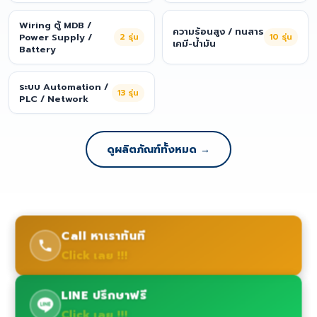
Wiring ตู้ MDB /
ความร้อนสูง / ทนสาร
Power Supply /
2
รุ่น
10
รุ่น
เคมี-น้ำมัน
Battery
ระบบ Automation /
13
รุ่น
PLC / Network
ดูผลิตภัณฑ์ทั้งหมด →
Call หาเราทันที
Click เลย !!!
LINE ปรึกษาฟรี
Click เลย !!!