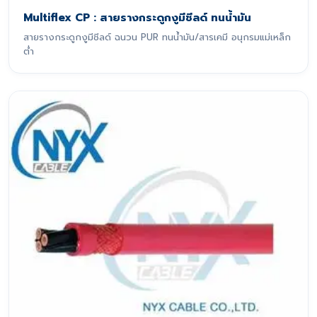
Multiflex CP : สายรางกระดูกงูมีชีลด์ ทนน้ำมัน
สายรางกระดูกงูมีชีลด์ ฉนวน PUR ทนน้ำมัน/สารเคมี อนุกรมแม่เหล็ก
ต่ำ