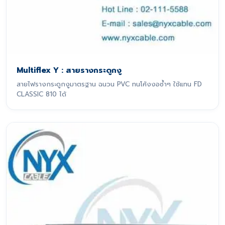
Multiflex Y : สายรางกระดูกงู
สายไฟรางกระดูกงูมาตรฐาน ฉนวน PVC ทนโค้งงอซ้ำๆ ใช้แทน FD
CLASSIC 810 ได้