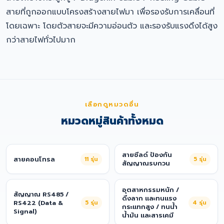
สายที่ถูกออกแบบโครงสร้างสายไฟมา เพื่อรองรับการเคลื่อนที่
โดยเฉพาะ โดยตัวสายจะมีความอ่อนตัว และรองรับแรงดึงได้สูง
กว่าสายไฟทั่วไปมาก
เลือกดูหมวดอื่น
หมวดหมู่สินค้าทั้งหมด
สายชีลด์ ป้องกัน
สายคอนโทรล
11
รุ่น
5
รุ่น
สัญญาณรบกวน
อุตสาหกรรมหนัก /
สัญญาณ RS485 /
ดึงลาก และทนแรง
RS422 (Data &
5
รุ่น
4
รุ่น
กระแทกสูง / ทนน้ำ
Signal)
น้ำมัน และสารเคมี