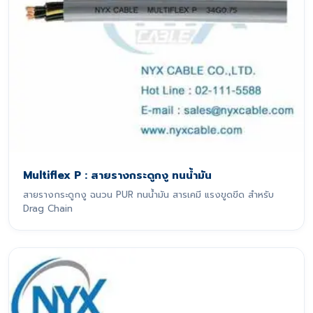
Multiflex P : สายรางกระดูกงู ทนน้ำมัน
สายรางกระดูกงู ฉนวน PUR ทนน้ำมัน สารเคมี แรงขูดขีด สำหรับ
Drag Chain