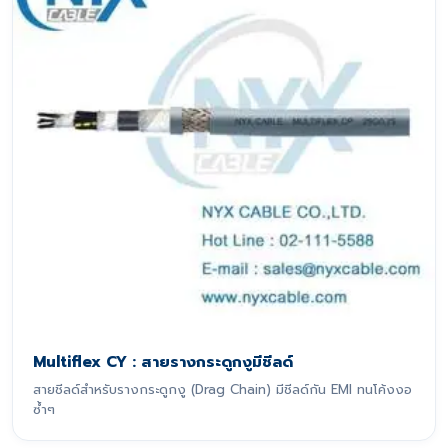
Multiflex CY : สายรางกระดูกงูมีชีลด์
สายชีลด์สำหรับรางกระดูกงู (Drag Chain) มีชีลด์กัน EMI ทนโค้งงอ
ซ้ำๆ