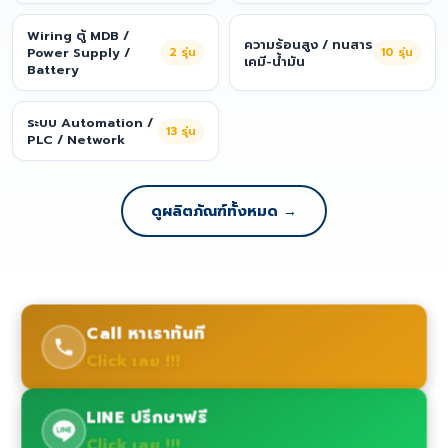
Wiring ตู้ MDB /
ความร้อนสูง / ทนสาร
Power Supply /
2
รุ่น
10
รุ่น
เคมี-น้ำมัน
Battery
ระบบ Automation /
13
รุ่น
PLC / Network
ดูผลิตภัณฑ์ทั้งหมด →
Call หาเราทันที
Click เลย !!!
LINE ปรึกษาฟรี
Click เลย !!!