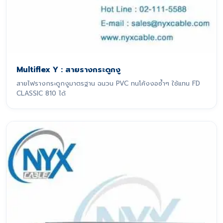
Multiflex Y : สายรางกระดูกงู
สายไฟรางกระดูกงูมาตรฐาน ฉนวน PVC ทนโค้งงอซ้ำๆ ใช้แทน FD
CLASSIC 810 ได้