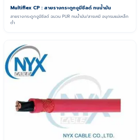
Multiflex CP : สายรางกระดูกงูมีชีลด์ ทนน้ำมัน
สายรางกระดูกงูมีชีลด์ ฉนวน PUR ทนน้ำมัน/สารเคมี อนุกรมแม่เหล็ก
ต่ำ