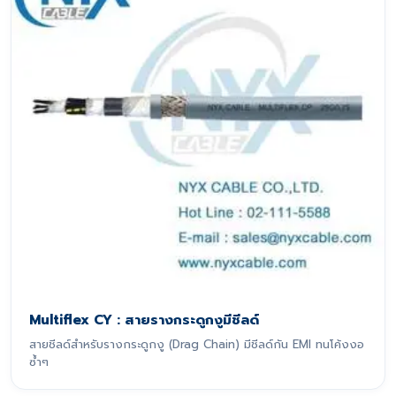
Multiflex CY : สายรางกระดูกงูมีชีลด์
สายชีลด์สำหรับรางกระดูกงู (Drag Chain) มีชีลด์กัน EMI ทนโค้งงอ
ซ้ำๆ