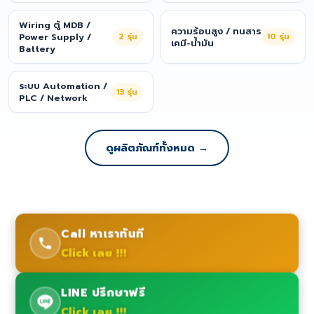
Wiring ตู้ MDB /
ความร้อนสูง / ทนสาร
Power Supply /
2
รุ่น
10
รุ่น
เคมี-น้ำมัน
Battery
ระบบ Automation /
13
รุ่น
PLC / Network
ดูผลิตภัณฑ์ทั้งหมด →
Call หาเราทันที
Click เลย !!!
LINE ปรึกษาฟรี
Click เลย !!!