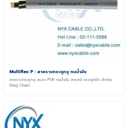
Multiflex P : สายรางกระดูกงู ทนน้ำมัน
สายรางกระดูกงู ฉนวน PUR ทนน้ำมัน สารเคมี แรงขูดขีด สำหรับ
Drag Chain