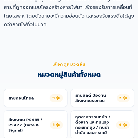
สายที่ถูกออกแบบโครงสร้างสายไฟมา เพื่อรองรับการเคลื่อนที่
โดยเฉพาะ โดยตัวสายจะมีความอ่อนตัว และรองรับแรงดึงได้สูง
กว่าสายไฟทั่วไปมาก
เลือกดูหมวดอื่น
หมวดหมู่สินค้าทั้งหมด
สายชีลด์ ป้องกัน
สายคอนโทรล
11
รุ่น
5
รุ่น
สัญญาณรบกวน
อุตสาหกรรมหนัก /
สัญญาณ RS485 /
ดึงลาก และทนแรง
RS422 (Data &
5
รุ่น
4
รุ่น
กระแทกสูง / ทนน้ำ
Signal)
น้ำมัน และสารเคมี