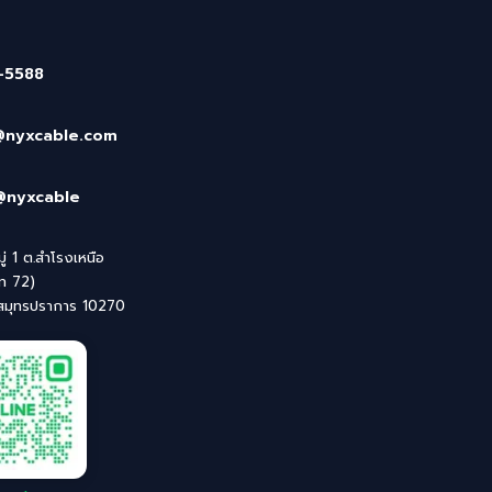
-5588
@nyxcable.com
@nyxcable
่ 1 ต.สำโรงเหนือ
ิท 72)
 สมุทรปราการ 10270