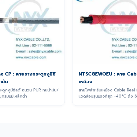
ex CP : สายรางกระดูกงูมีชี
NTSCGEWOEU : สาย Cabl
ำมัน
เหมือง
ดูกงูมีชีลด์ ฉนวน PUR ทนน้ำมัน/
สายไฟสำหรับเหมือง Cable Reel
นุกรมแม่เหล็กต่ำ
แวดล้อมรุนแรงที่สุด -40°C ถึง 