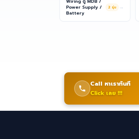
Wiring ตู้ MDB /
→
Power Supply /
2
รุ่น
Battery
Call หาเราทันที
Click เลย !!!