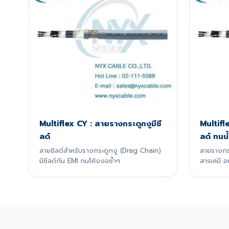
Multiflex CY : สายรางกระดูกงูมีชี
Multifl
ลด์
ลด์ ทนน้
สายชีลด์สำหรับรางกระดูกงู (Drag Chain)
สายรางกระ
มีชีลด์กัน EMI ทนโค้งงอซ้ำๆ
สารเคมี อ