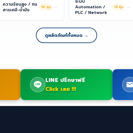
ระบบ
ความร้อนสูง / ทน
→
→
Automation /
10
รุ่น
13
รุ่น
สารเคมี-น้ำมัน
PLC / Network
ดูผลิตภัณฑ์ทั้งหมด →
LINE ปรึกษาฟรี
Click เลย !!!