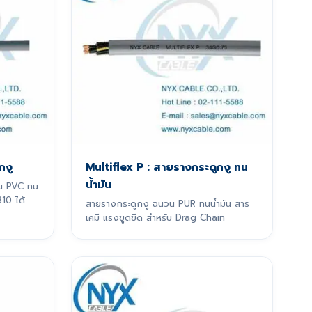
กงู
Multiflex P : สายรางกระดูกงู ทน
น้ำมัน
น PVC ทน
10 ได้
สายรางกระดูกงู ฉนวน PUR ทนน้ำมัน สาร
เคมี แรงขูดขีด สำหรับ Drag Chain