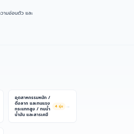
ความอ่อนตัว และ
อุตสาหกรรมหนัก /
ดึงลาก และทนแรง
→
4
รุ่น
กระแทกสูง / ทนน้ำ
น้ำมัน และสารเคมี