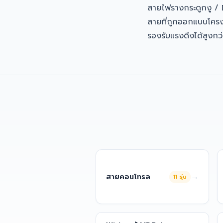
สายไฟรางกระดูกงู /
สายที่ถูกออกแบบโครง
รองรับแรงดึงได้สูงกว
→
สายคอนโทรล
11
รุ่น