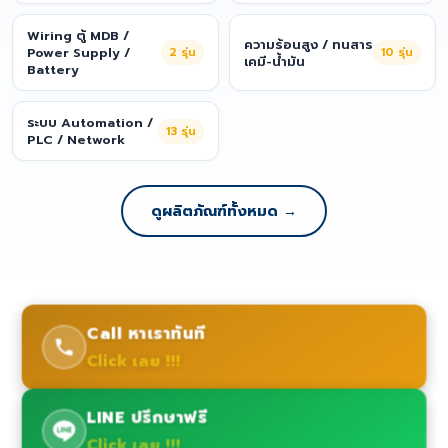
Wiring ตู้ MDB /
ความร้อนสูง / ทนสาร
Power Supply /
2
รุ่น
10
รุ่น
เคมี-น้ำมัน
Battery
ระบบ Automation /
13
รุ่น
PLC / Network
ดูผลิตภัณฑ์ทั้งหมด →
Call หาเราทันที
Click เลย !!!
LINE ปรึกษาฟรี
Click เลย !!!