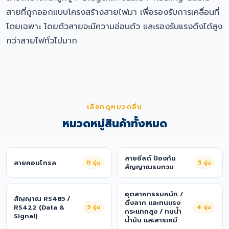
สายที่ถูกออกแบบโครงสร้างสายไฟมา เพื่อรองรับการเคลื่อนที่
โดยเฉพาะ โดยตัวสายจะมีความอ่อนตัว และรองรับแรงดึงได้สูง
กว่าสายไฟทั่วไปมาก
เลือกดูหมวดอื่น
หมวดหมู่สินค้าทั้งหมด
สายชีลด์ ป้องกัน
สายคอนโทรล
11
รุ่น
5
รุ่น
สัญญาณรบกวน
อุตสาหกรรมหนัก /
สัญญาณ RS485 /
ดึงลาก และทนแรง
RS422 (Data &
5
รุ่น
4
รุ่น
กระแทกสูง / ทนน้ำ
Signal)
น้ำมัน และสารเคมี