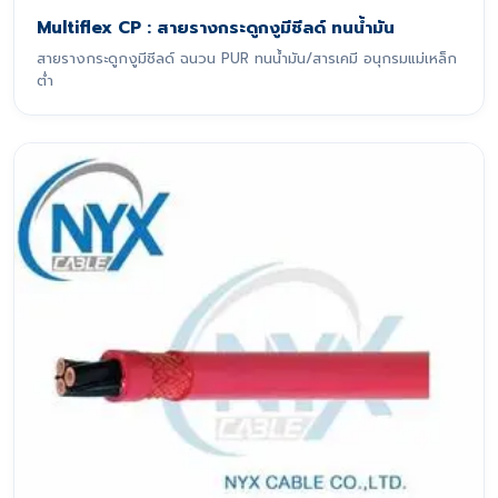
Multiflex CP : สายรางกระดูกงูมีชีลด์ ทนน้ำมัน
สายรางกระดูกงูมีชีลด์ ฉนวน PUR ทนน้ำมัน/สารเคมี อนุกรมแม่เหล็ก
ต่ำ