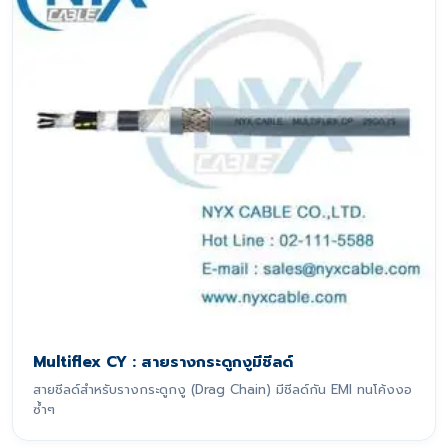
Multiflex CY : สายรางกระดูกงูมีชีลด์
สายชีลด์สำหรับรางกระดูกงู (Drag Chain) มีชีลด์กัน EMI ทนโค้งงอ
ซ้ำๆ