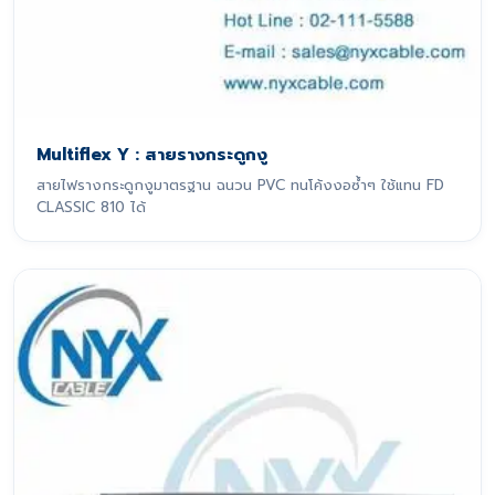
Multiflex Y : สายรางกระดูกงู
สายไฟรางกระดูกงูมาตรฐาน ฉนวน PVC ทนโค้งงอซ้ำๆ ใช้แทน FD
CLASSIC 810 ได้