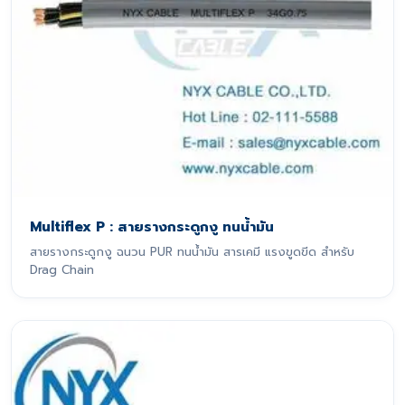
Multiflex P : สายรางกระดูกงู ทนน้ำมัน
สายรางกระดูกงู ฉนวน PUR ทนน้ำมัน สารเคมี แรงขูดขีด สำหรับ
Drag Chain