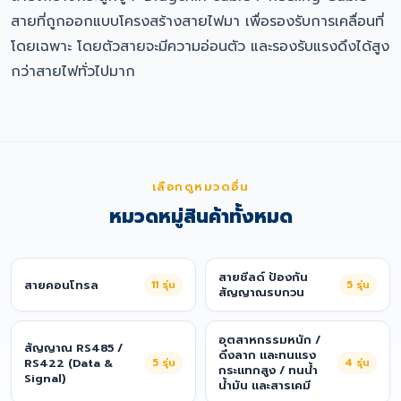
สายที่ถูกออกแบบโครงสร้างสายไฟมา เพื่อรองรับการเคลื่อนที่
โดยเฉพาะ โดยตัวสายจะมีความอ่อนตัว และรองรับแรงดึงได้สูง
กว่าสายไฟทั่วไปมาก
เลือกดูหมวดอื่น
หมวดหมู่สินค้าทั้งหมด
สายชีลด์ ป้องกัน
สายคอนโทรล
11
รุ่น
5
รุ่น
สัญญาณรบกวน
อุตสาหกรรมหนัก /
สัญญาณ RS485 /
ดึงลาก และทนแรง
RS422 (Data &
5
รุ่น
4
รุ่น
กระแทกสูง / ทนน้ำ
Signal)
น้ำมัน และสารเคมี