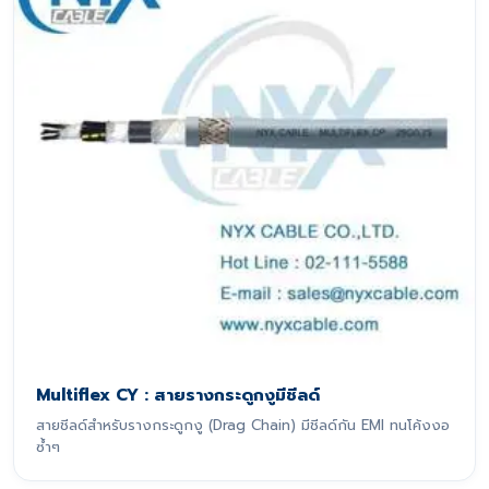
Multiflex CY : สายรางกระดูกงูมีชีลด์
สายชีลด์สำหรับรางกระดูกงู (Drag Chain) มีชีลด์กัน EMI ทนโค้งงอ
ซ้ำๆ