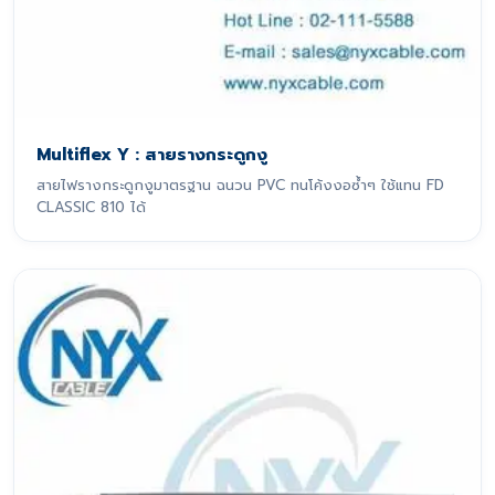
Multiflex Y : สายรางกระดูกงู
สายไฟรางกระดูกงูมาตรฐาน ฉนวน PVC ทนโค้งงอซ้ำๆ ใช้แทน FD
CLASSIC 810 ได้