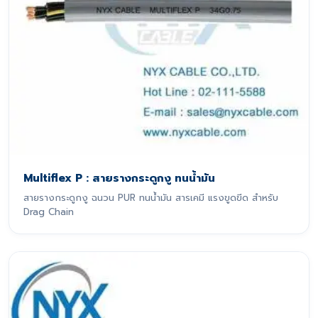
Multiflex P : สายรางกระดูกงู ทนน้ำมัน
สายรางกระดูกงู ฉนวน PUR ทนน้ำมัน สารเคมี แรงขูดขีด สำหรับ
Drag Chain