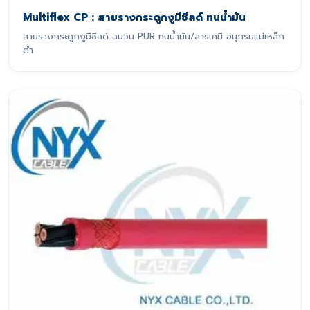
Multiflex CP : สายรางกระดูกงูมีชีลด์ ทนน้ำมัน
สายรางกระดูกงูมีชีลด์ ฉนวน PUR ทนน้ำมัน/สารเคมี อนุกรมแม่เหล็ก
ต่ำ