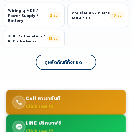
Wiring ตู้ MDB /
ความร้อนสูง / ทนสาร
Power Supply /
2
รุ่น
10
รุ่น
เคมี-น้ำมัน
Battery
ระบบ Automation /
13
รุ่น
PLC / Network
ดูผลิตภัณฑ์ทั้งหมด →
Call หาเราทันที
Click เลย !!!
LINE ปรึกษาฟรี
Click เลย !!!