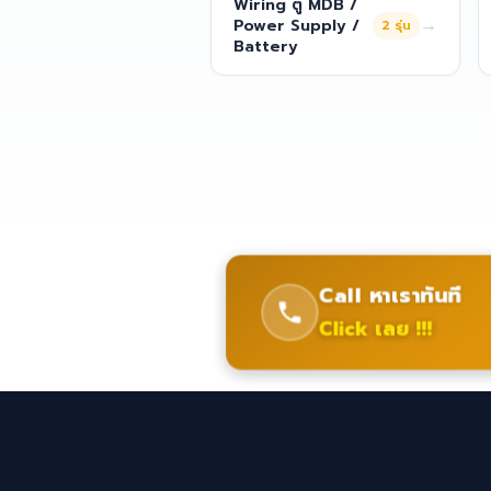
Wiring ตู้ MDB /
→
Power Supply /
2
รุ่น
Battery
Call หาเราทันที
Click เลย !!!