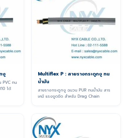
กงู
Multiflex P : สายรางกระดูกงู ทน
น้ำมัน
น PVC ทน
10 ได้
สายรางกระดูกงู ฉนวน PUR ทนน้ำมัน สาร
เคมี แรงขูดขีด สำหรับ Drag Chain