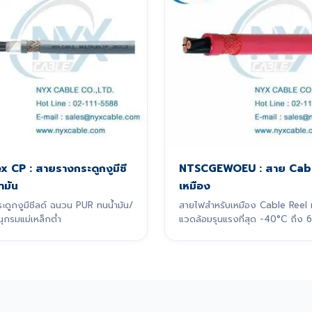
ex CP : สายรางกระดูกงูมีชี
NTSCGEWOEU : สาย Cabl
ำมัน
เหมือง
ดูกงูมีชีลด์ ฉนวน PUR ทนน้ำมัน/
สายไฟสำหรับเหมือง Cable Reel
นุกรมแม่เหล็กต่ำ
แวดล้อมรุนแรงที่สุด -40°C ถึง 