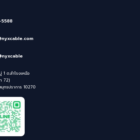
-5588
@nyxcable.com
@nyxcable
่ 1 ต.สำโรงเหนือ
ิท 72)
 สมุทรปราการ 10270