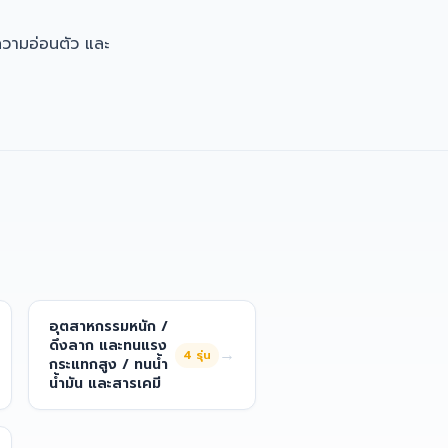
ความอ่อนตัว และ
อุตสาหกรรมหนัก /
ดึงลาก และทนแรง
→
4
รุ่น
กระแทกสูง / ทนน้ำ
น้ำมัน และสารเคมี