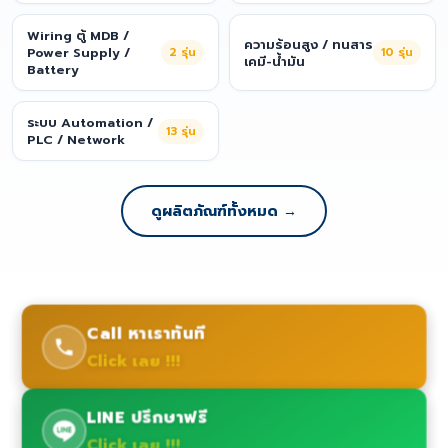
Wiring ตู้ MDB /
ความร้อนสูง / ทนสาร
Power Supply /
2
รุ่น
10
รุ่น
เคมี-น้ำมัน
Battery
ระบบ Automation /
13
รุ่น
PLC / Network
ดูผลิตภัณฑ์ทั้งหมด →
Call หาเราทันที
Click เลย !!!
LINE ปรึกษาฟรี
Click เลย !!!