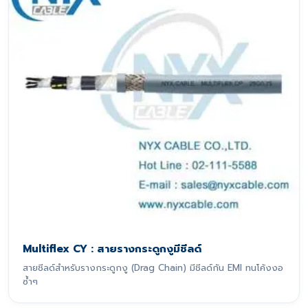
Multiflex CY : สายรางกระดูกงูมีชีลด์
สายชีลด์สำหรับรางกระดูกงู (Drag Chain) มีชีลด์กัน EMI ทนโค้งงอ
ซ้ำๆ