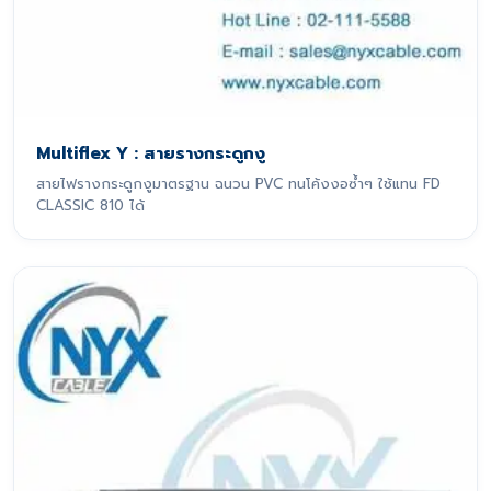
Multiflex Y : สายรางกระดูกงู
สายไฟรางกระดูกงูมาตรฐาน ฉนวน PVC ทนโค้งงอซ้ำๆ ใช้แทน FD
CLASSIC 810 ได้