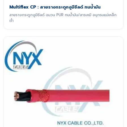
Multiflex CP : สายรางกระดูกงูมีชีลด์ ทนน้ำมัน
สายรางกระดูกงูมีชีลด์ ฉนวน PUR ทนน้ำมัน/สารเคมี อนุกรมแม่เหล็ก
ต่ำ