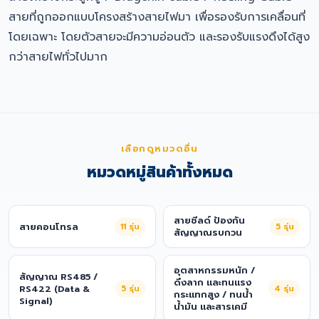
สายที่ถูกออกแบบโครงสร้างสายไฟมา เพื่อรองรับการเคลื่อนที่
โดยเฉพาะ โดยตัวสายจะมีความอ่อนตัว และรองรับแรงดึงได้สูง
กว่าสายไฟทั่วไปมาก
เลือกดูหมวดอื่น
หมวดหมู่สินค้าทั้งหมด
สายชีลด์ ป้องกัน
สายคอนโทรล
11
รุ่น
5
รุ่น
สัญญาณรบกวน
อุตสาหกรรมหนัก /
สัญญาณ RS485 /
ดึงลาก และทนแรง
RS422 (Data &
5
รุ่น
4
รุ่น
กระแทกสูง / ทนน้ำ
Signal)
น้ำมัน และสารเคมี