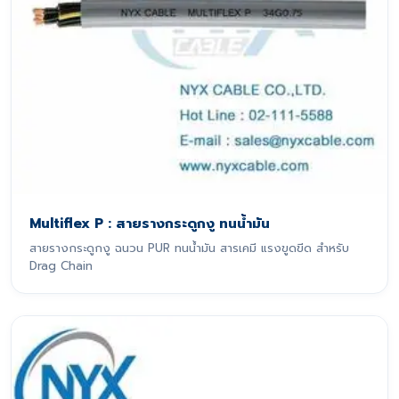
Multiflex P : สายรางกระดูกงู ทนน้ำมัน
สายรางกระดูกงู ฉนวน PUR ทนน้ำมัน สารเคมี แรงขูดขีด สำหรับ
Drag Chain