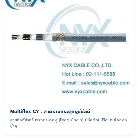
Multiflex CY : สายรางกระดูกงูมีชีลด์
สายชีลด์สำหรับรางกระดูกงู (Drag Chain) มีชีลด์กัน EMI ทนโค้งงอ
ซ้ำๆ