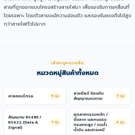
สายที่ถูกออกแบบโครงสร้างสายไฟมา เพื่อรองรับการเคลื่อนที่
โดยเฉพาะ โดยตัวสายจะมีความอ่อนตัว และรองรับแรงดึงได้สูง
กว่าสายไฟทั่วไปมาก
เลือกดูหมวดอื่น
หมวดหมู่สินค้าทั้งหมด
สายชีลด์ ป้องกัน
สายคอนโทรล
11
รุ่น
5
รุ่น
สัญญาณรบกวน
อุตสาหกรรมหนัก /
สัญญาณ RS485 /
ดึงลาก และทนแรง
RS422 (Data &
5
รุ่น
4
รุ่น
กระแทกสูง / ทนน้ำ
Signal)
น้ำมัน และสารเคมี