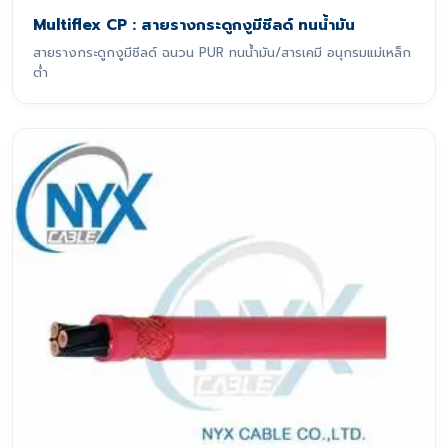
Multiflex CP : สายรางกระดูกงูมีชีลด์ ทนน้ำมัน
สายรางกระดูกงูมีชีลด์ ฉนวน PUR ทนน้ำมัน/สารเคมี อนุกรมแม่เหล็ก
ต่ำ