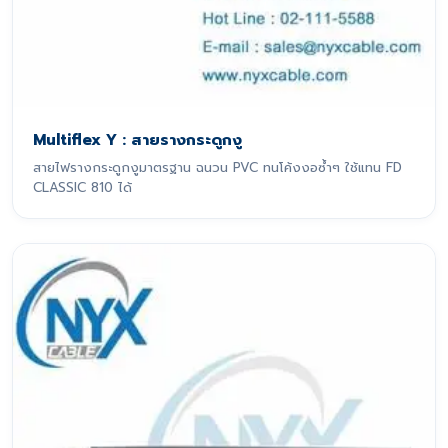
Multiflex Y : สายรางกระดูกงู
สายไฟรางกระดูกงูมาตรฐาน ฉนวน PVC ทนโค้งงอซ้ำๆ ใช้แทน FD
CLASSIC 810 ได้