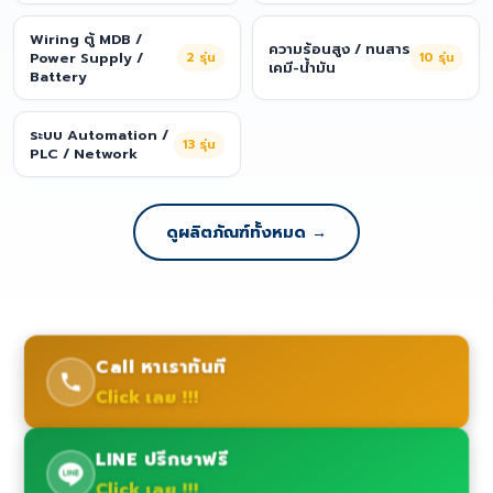
Wiring ตู้ MDB /
ความร้อนสูง / ทนสาร
Power Supply /
2
รุ่น
10
รุ่น
เคมี-น้ำมัน
Battery
ระบบ Automation /
13
รุ่น
PLC / Network
ดูผลิตภัณฑ์ทั้งหมด →
Call หาเราทันที
Click เลย !!!
LINE ปรึกษาฟรี
Click เลย !!!