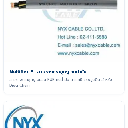
Multiflex P : สายรางกระดูกงู ทนน้ำมัน
สายรางกระดูกงู ฉนวน PUR ทนน้ำมัน สารเคมี แรงขูดขีด สำหรับ
Drag Chain