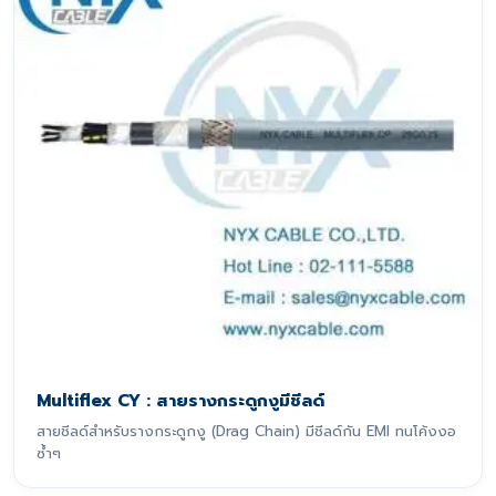
Multiflex CY : สายรางกระดูกงูมีชีลด์
สายชีลด์สำหรับรางกระดูกงู (Drag Chain) มีชีลด์กัน EMI ทนโค้งงอ
ซ้ำๆ