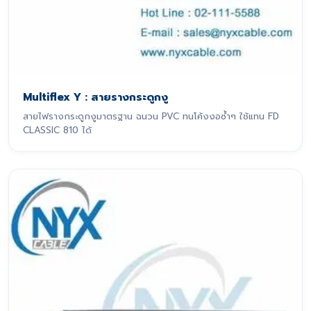
Multiflex Y : สายรางกระดูกงู
สายไฟรางกระดูกงูมาตรฐาน ฉนวน PVC ทนโค้งงอซ้ำๆ ใช้แทน FD
CLASSIC 810 ได้