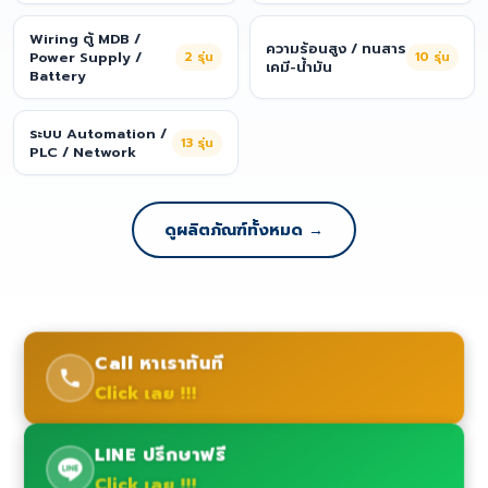
Wiring ตู้ MDB /
ความร้อนสูง / ทนสาร
Power Supply /
2
รุ่น
10
รุ่น
เคมี-น้ำมัน
Battery
ระบบ Automation /
13
รุ่น
PLC / Network
ดูผลิตภัณฑ์ทั้งหมด →
Call หาเราทันที
Click เลย !!!
LINE ปรึกษาฟรี
Click เลย !!!