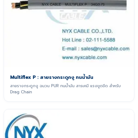
Multiflex P : สายรางกระดูกงู ทนน้ำมัน
สายรางกระดูกงู ฉนวน PUR ทนน้ำมัน สารเคมี แรงขูดขีด สำหรับ
Drag Chain