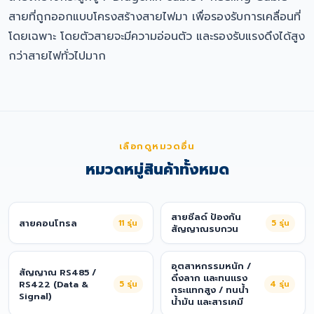
สายที่ถูกออกแบบโครงสร้างสายไฟมา เพื่อรองรับการเคลื่อนที่
โดยเฉพาะ โดยตัวสายจะมีความอ่อนตัว และรองรับแรงดึงได้สูง
กว่าสายไฟทั่วไปมาก
เลือกดูหมวดอื่น
หมวดหมู่สินค้าทั้งหมด
สายชีลด์ ป้องกัน
สายคอนโทรล
11
รุ่น
5
รุ่น
สัญญาณรบกวน
อุตสาหกรรมหนัก /
สัญญาณ RS485 /
ดึงลาก และทนแรง
RS422 (Data &
5
รุ่น
4
รุ่น
กระแทกสูง / ทนน้ำ
Signal)
น้ำมัน และสารเคมี