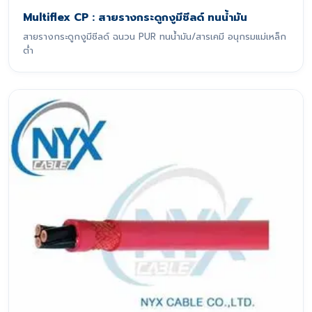
Multiflex CP : สายรางกระดูกงูมีชีลด์ ทนน้ำมัน
สายรางกระดูกงูมีชีลด์ ฉนวน PUR ทนน้ำมัน/สารเคมี อนุกรมแม่เหล็ก
ต่ำ