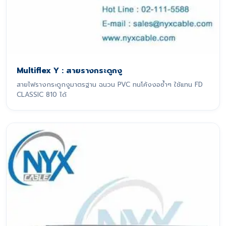
Multiflex Y : สายรางกระดูกงู
สายไฟรางกระดูกงูมาตรฐาน ฉนวน PVC ทนโค้งงอซ้ำๆ ใช้แทน FD
CLASSIC 810 ได้