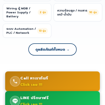
Wiring ตู้ MDB /
ความร้อนสูง / ทนสาร
Power Supply /
2
รุ่น
10
รุ่น
เคมี-น้ำมัน
Battery
ระบบ Automation /
13
รุ่น
PLC / Network
ดูผลิตภัณฑ์ทั้งหมด →
Call หาเราทันที
Click เลย !!!
LINE ปรึกษาฟรี
Click เลย !!!