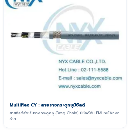
Multiflex CY : สายรางกระดูกงูมีชีลด์
สายชีลด์สำหรับรางกระดูกงู (Drag Chain) มีชีลด์กัน EMI ทนโค้งงอ
ซ้ำๆ