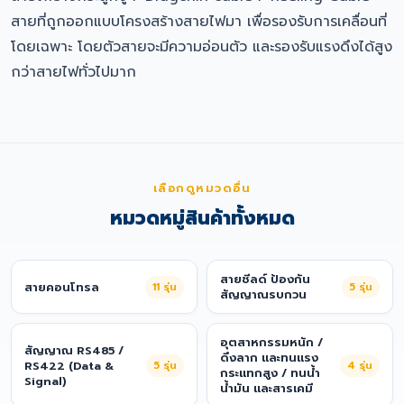
สายที่ถูกออกแบบโครงสร้างสายไฟมา เพื่อรองรับการเคลื่อนที่
โดยเฉพาะ โดยตัวสายจะมีความอ่อนตัว และรองรับแรงดึงได้สูง
กว่าสายไฟทั่วไปมาก
เลือกดูหมวดอื่น
หมวดหมู่สินค้าทั้งหมด
สายชีลด์ ป้องกัน
สายคอนโทรล
11
รุ่น
5
รุ่น
สัญญาณรบกวน
อุตสาหกรรมหนัก /
สัญญาณ RS485 /
ดึงลาก และทนแรง
RS422 (Data &
5
รุ่น
4
รุ่น
กระแทกสูง / ทนน้ำ
Signal)
น้ำมัน และสารเคมี