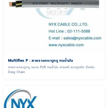
Multiflex P : สายรางกระดูกงู ทนน้ำมัน
สายรางกระดูกงู ฉนวน PUR ทนน้ำมัน สารเคมี แรงขูดขีด สำหรับ
Drag Chain