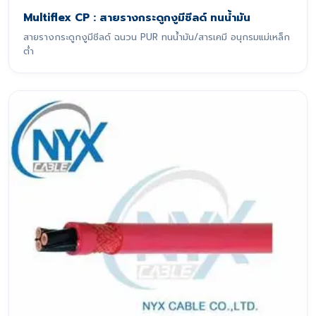
Multiflex CP : สายรางกระดูกงูมีชีลด์ ทนน้ำมัน
สายรางกระดูกงูมีชีลด์ ฉนวน PUR ทนน้ำมัน/สารเคมี อนุกรมแม่เหล็ก
ต่ำ